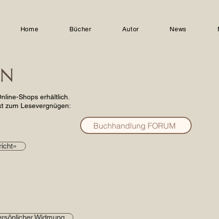
Home
Bücher
Autor
News
EN
line-Shops erhältlich.
ekt zum Lesevergnügen:
Buchhandlung FORUM
richt»
persönlicher Widmung