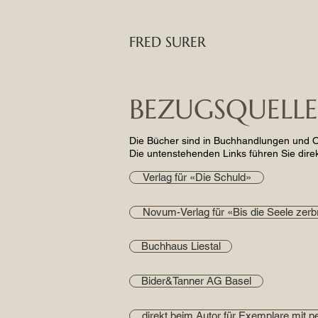
FRED SURER
BEZUGSQUELL
Die Bücher sind in Buchhandlungen und On
Die untenstehenden Links führen Sie dir
Verlag für «Die Schuld»
Novum-Verlag für «Bis die Seele zerb
Buchhaus Liestal
Bider&Tanner AG Basel
direkt beim Autor für Exemplare mit 